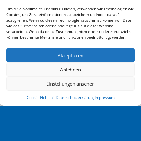
zumutbar. Bei Bekanntwerden von
Um dir ein optimales Erlebnis zu bieten, verwenden wir Technologien wie
Rechtsverletzungen werden wir derartige Links
Cookies, um Geräteinformationen zu speichern und/oder darauf
zuzugreifen. Wenn du diesen Technologien zustimmst, können wir Daten
umgehend entfernen.
wie das Surfverhalten oder eindeutige IDs auf dieser Website
verarbeiten. Wenn du deine Zustimmung nicht erteilst oder zurückziehst,
Urheberrecht
können bestimmte Merkmale und Funktionen beeinträchtigt werden.
Die durch die Seitenbetreiber erstellten Inhalte
und Werke auf diesen Seiten unterliegen dem
Akzeptieren
deutschen Urheberrecht. Die Vervielfältigung,
Bearbeitung, Verbreitung und jede Art der
Ablehnen
Verwertung außerhalb der Grenzen des
Urheberrechtes bedürfen der schriftlichen
Einstellungen ansehen
Zustimmung des jeweiligen Autors bzw.
Cookie-Richtlinie
Datenschutzerklärung
Impressum
Erstellers. Downloads und Kopien dieser Seite
sind nur für den privaten, nicht kommerziellen
Gebrauch gestattet.
Soweit die Inhalte auf dieser Seite nicht vom
Betreiber erstellt wurden, werden die